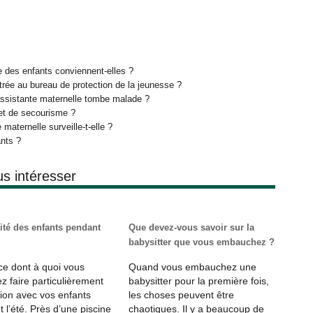
 des enfants conviennent-elles ?
strée au bureau de protection de la jeunesse ?
’assistante maternelle tombe malade ?
vet de secourisme ?
 maternelle surveille-t-elle ?
nts ?
us intéresser
ité des enfants pendant
Que devez-vous savoir sur la
babysitter que vous embauchez ?
 ce dont à quoi vous
Quand vous embauchez une
ez faire particulièrement
babysitter pour la première fois,
tion avec vos enfants
les choses peuvent être
t l’été. Près d’une piscine
chaotiques. Il y a beaucoup de