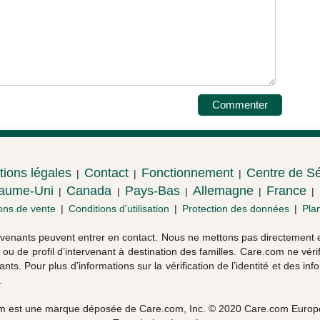
ions légales
Contact
Fonctionnement
Centre de Sé
|
|
|
aume-Uni
Canada
Pays-Bas
Allemagne
France
|
|
|
|
|
ons de vente
|
Conditions d'utilisation
|
Protection des données
|
Plan
ervenants peuvent entrer en contact. Nous ne mettons pas directement en
u de profil d’intervenant à destination des familles. Care.com ne vérifi
nts. Pour plus d’informations sur la vérification de l’identité et des i
.
m est une marque déposée de Care.com, Inc. © 2020 Care.com Euro