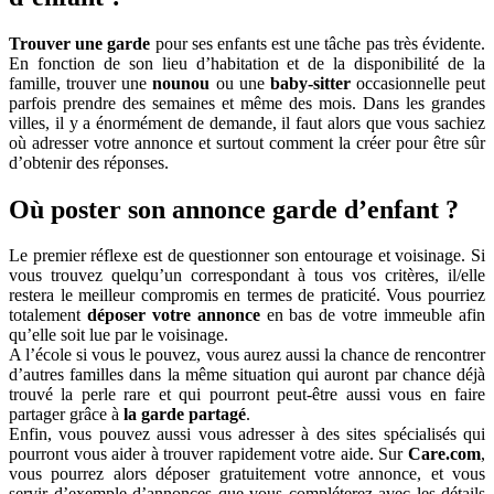
Trouver une garde
pour ses enfants est une tâche pas très évidente.
En fonction de son lieu d’habitation et de la disponibilité de la
famille, trouver une
nounou
ou une
baby-sitter
occasionnelle peut
parfois prendre des semaines et même des mois. Dans les grandes
villes, il y a énormément de demande, il faut alors que vous sachiez
où adresser votre annonce et surtout comment la créer pour être sûr
d’obtenir des réponses.
Où poster son annonce garde d’enfant ?
Le premier réflexe est de questionner son entourage et voisinage. Si
vous trouvez quelqu’un correspondant à tous vos critères, il/elle
restera le meilleur compromis en termes de praticité. Vous pourriez
totalement
déposer votre annonce
en bas de votre immeuble afin
qu’elle soit lue par le voisinage.
A l’école si vous le pouvez, vous aurez aussi la chance de rencontrer
d’autres familles dans la même situation qui auront par chance déjà
trouvé la perle rare et qui pourront peut-être aussi vous en faire
partager grâce à
la garde partagé
.
Enfin, vous pouvez aussi vous adresser à des sites spécialisés qui
pourront vous aider à trouver rapidement votre aide. Sur
Care.com
,
vous pourrez alors déposer gratuitement votre annonce, et vous
servir d’exemple d’annonces que vous compléterez avec les détails