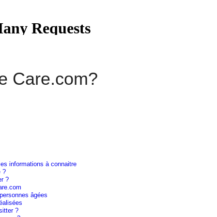
e Care.com?
es informations à connaitre
 ?
er ?
care.com
 personnes âgées
éalisées
itter ?