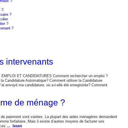
imaux ?
e ?
saire ?
ulier
ter ?
venant ?
s intervenants
on: EMPLOI ET CANDIDATURES Comment rechercher un emploi ?
a Candidature Automatique? Comment utiliser la Candidature
ai envoyé ma candidature, où a-t-elle été enregistrée? Comment
mme de ménage ?
ns de paiement sont variées. La plupart des aides ménagères demandent
omme forfaitaire. Mais il existe d’autres moyens de facturer ses
èces
… lesen