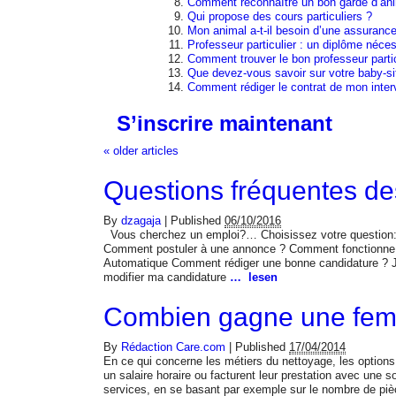
Comment reconnaître un bon garde d’an
Qui propose des cours particuliers ?
Mon animal a-t-il besoin d’une assuranc
Professeur particulier : un diplôme néces
Comment trouver le bon professeur partic
Que devez-vous savoir sur votre baby-sit
Comment rédiger le contrat de mon inter
S’inscrire maintenant
«
older articles
Questions fréquentes de
By
dzagaja
|
Published
06/10/2016
Vous cherchez un emploi?… Choisissez votre questi
Comment postuler à une annonce ? Comment fonctionne l
Automatique Comment rédiger une bonne candidature ? J’
modifier ma candidature
… lesen
Combien gagne une fe
By
Rédaction Care.com
|
Published
17/04/2014
En ce qui concerne les métiers du nettoyage, les optio
un salaire horaire ou facturent leur prestation avec une s
services, en se basant par exemple sur le nombre de pi