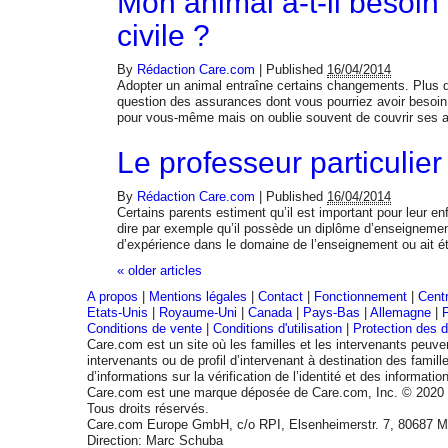
Mon animal a-t-il besoin
civile ?
By
Rédaction Care.com
|
Published
16/04/2014
Adopter un animal entraîne certains changements. Plus d
question des assurances dont vous pourriez avoir besoin
pour vous-même mais on oublie souvent de couvrir ses 
Le professeur particulier
By
Rédaction Care.com
|
Published
16/04/2014
Certains parents estiment qu’il est important pour leur en
dire par exemple qu’il possède un diplôme d’enseignemen
d’expérience dans le domaine de l’enseignement ou ait 
«
older articles
A propos
|
Mentions légales
|
Contact
|
Fonctionnement
|
Centr
Etats-Unis
|
Royaume-Uni
|
Canada
|
Pays-Bas
|
Allemagne
|
Conditions de vente
|
Conditions d'utilisation
|
Protection des 
Care.com est un site où les familles et les intervenants peuve
intervenants ou de profil d’intervenant à destination des famil
d’informations sur la vérification de l’identité et des informa
Care.com est une marque déposée de Care.com, Inc. © 202
Tous droits réservés.
Care.com Europe GmbH, c/o RPI, Elsenheimerstr. 7, 80687 Mü
Direction: Marc Schuba