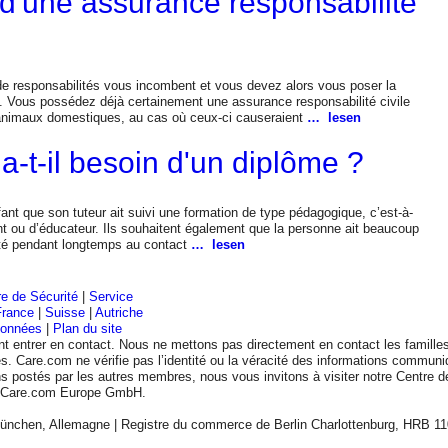
 d'une assurance responsabilité
e responsabilités vous incombent et vous devez alors vous poser la
. Vous possédez déjà certainement une assurance responsabilité civile
animaux domestiques, au cas où ceux-ci causeraient
… lesen
 a-t-il besoin d'un diplôme ?
fant que son tuteur ait suivi une formation de type pédagogique, c’est-à-
t ou d’éducateur. Ils souhaitent également que la personne ait beaucoup
été pendant longtemps au contact
… lesen
e de Sécurité
|
Service
France
|
Suisse
|
Autriche
données
|
Plan du site
nt entrer en contact. Nous ne mettons pas directement en contact les familles
les. Care.com ne vérifie pas l’identité ou la véracité des informations communi
tions postés par les autres membres, nous vous invitons à visiter notre Centre d
0 Care.com Europe GmbH.
nchen, Allemagne | Registre du commerce de Berlin Charlottenburg, HRB 11